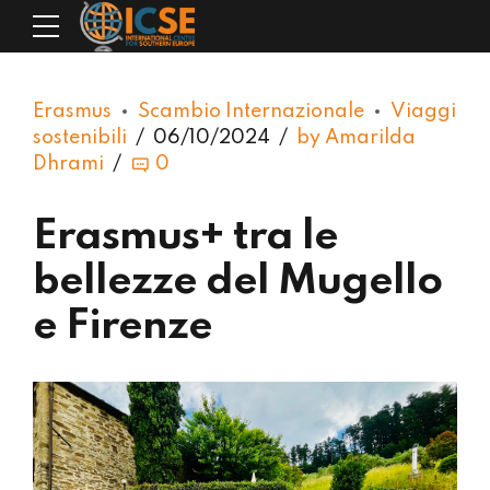
Erasmus
Scambio Internazionale
Viaggi
sostenibili
06/10/2024
by Amarilda
Dhrami
0
Erasmus+ tra le
bellezze del Mugello
e Firenze