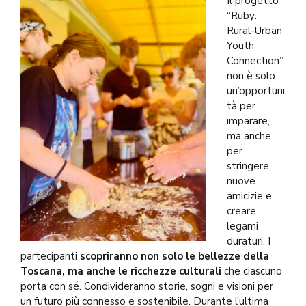
Il progetto
“Ruby:
Rural-Urban
Youth
Connection”
non è solo
un’opportuni
tà per
imparare,
ma anche
per
stringere
nuove
amicizie e
creare
legami
duraturi. I
partecipanti
scopriranno non solo le bellezze della
Toscana, ma anche le ricchezze culturali
che ciascuno
porta con sé. Condivideranno storie, sogni e visioni per
un futuro più connesso e sostenibile. Durante l’ultima